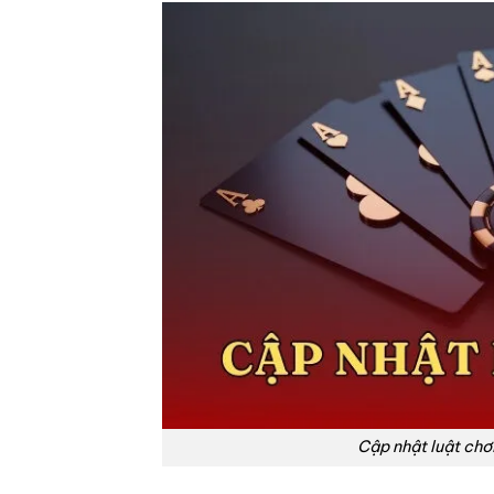
Cập nhật luật chơi