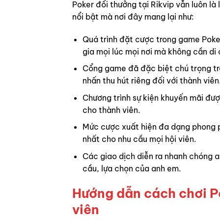
Poker đổi thưởng tại Rikvip vẫn luôn l
nổi bật mà nơi đây mang lại như:
Quá trình đặt cược trong game Poker
gia mọi lúc mọi nơi mà không cần di
Cổng game đã đặc biệt chú trọng tro
nhấn thu hút riêng đối với thành viên
Chương trình sự kiện khuyến mãi đượ
cho thành viên.
Mức cược xuất hiện đa dạng phong p
nhất cho nhu cầu mọi hội viên.
Các giao dịch diễn ra nhanh chóng a
cầu, lựa chọn của anh em.
Hướng dẫn cách chơi P
viên