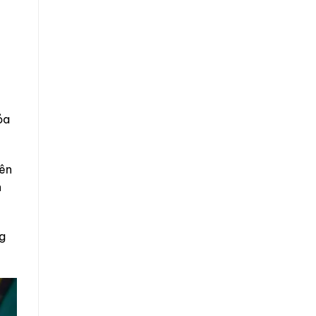
Rikvip
Lớn
–
Chiến
Lược
Cược
Hiệu
Quả
Nhất
ỏa
iên
n
ng