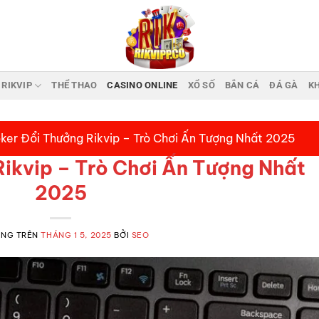
 RIKVIP
THỂ THAO
CASINO ONLINE
XỔ SỐ
BẮN CÁ
ĐÁ GÀ
K
ker Đổi Thưởng Rikvip – Trò Chơi Ấn Tượng Nhất 2025
ikvip – Trò Chơi Ấn Tượng Nhất
2025
ĂNG TRÊN
THÁNG 1 5, 2025
BỞI
SEO