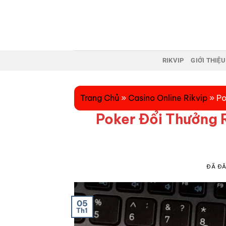
Chuyển
đến
nội
dung
RIKVIP
GIỚI THIỆU
Trang Chủ
»
Casino Online Rikvip
»
Po
Poker Đổi Thưởng R
ĐÃ Đ
05
Th1