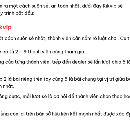
 ra một cách suôn sẻ, an toàn nhất, dưới đây Rikvip sẽ
y trình bắt đầu:
ikvip
 cách suôn sẻ nhất, thành viên cần nắm rõ luật chơi. Cụ t
 có từ 2 – 9 thành viên cùng tham gia.
g của từng thành viên, tiếp đến dealer sẽ lần lượt chia 5 l
2 lá bài riêng trên tay cùng 5 lá bài chung tại vị trí giữa b
h nhất.
òng cược, mỗi lượt sẽ là cơ hội để thành viên chọn theo h
ùng còn lại trên bàn sở hữu liên kết mạnh nhất được xác đ