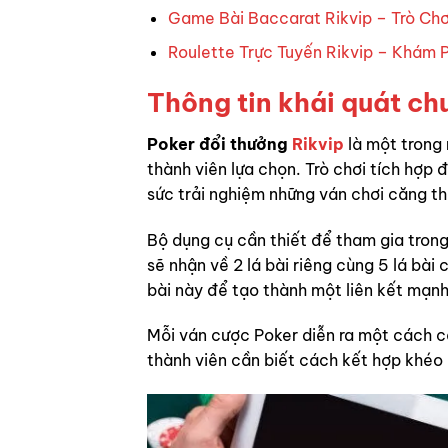
Game Bài Baccarat Rikvip – Trò Ch
Roulette Trực Tuyến Rikvip – Khám 
Thông tin khái quát ch
Poker đổi thưởng
Rikvip
là một trong 
thành viên lựa chọn. Trò chơi tích hợp
sức trải nghiệm những ván chơi căng t
Bộ dụng cụ cần thiết để tham gia trong 
sẽ nhận về 2 lá bài riêng cùng 5 lá bài 
bài này để tạo thành một liên kết mạn
Mỗi ván cược Poker diễn ra một cách că
thành viên cần biết cách kết hợp khéo 