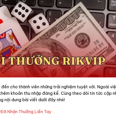
đến cho thành viên những trải nghiệm tuyệt vời. Ngoài vi
 thêm khoản thu nhập đáng kể. Cùng theo dõi tin tức cập n
ng nội dung bài viết dưới đây nhé!
c Đã Nhận Thưởng Liền Tay