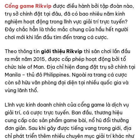
Cổng game Rikvip
được điều hành bởi tập đoàn nào,
trụ sở chính đặt tại đâu, đã có bao nhiêu năm kinh
nghiệm hoạt động trong lĩnh vực giải trí trực tuyến?
Đây chắc hẳn là thắc mắc chung của hầu hết người
chơi mới khi lần đầu tìm đến trang cá cược.
Theo thông tin
giới thiệu Rikvip
thì sân chơi lần đầu
ra mắt năm 2015, được cấp phép hoạt động bởi tổ
chức Isle of Man. Địa chỉ hiện đang đặt trụ sở chính tại
Manila – thủ đô Philippines. Ngoài ra trang cá cược
còn sở hữu văn phòng đại diện tại nhiều quốc gia và
vùng lãnh thổ.
Lĩnh vực kinh doanh chính của cổng game là dịch vụ
giải trí, cá cược trực tuyến. Ban đầu, thương hiệu
cung cấp các sản phẩm game bài, nổ hũ đổi thưởng
đơn giản. Sau khi gây được tiếng vang trong giới, địa
chỉ phát triển thêm nhiều chuyên mục giải trí khác như