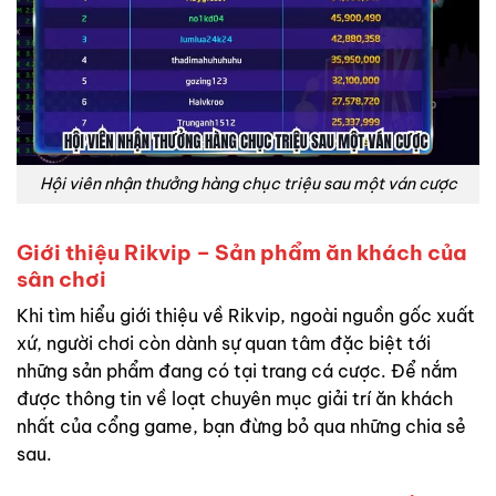
Hội viên nhận thưởng hàng chục triệu sau một ván cược
Giới thiệu Rikvip – Sản phẩm ăn khách của
sân chơi
Khi tìm hiểu giới thiệu về Rikvip, ngoài nguồn gốc xuất
xứ, người chơi còn dành sự quan tâm đặc biệt tới
những sản phẩm đang có tại trang cá cược. Để nắm
được thông tin về loạt chuyên mục giải trí ăn khách
nhất của cổng game, bạn đừng bỏ qua những chia sẻ
sau.