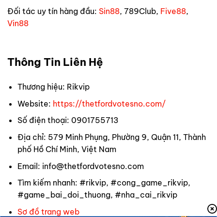
Đối tác uy tín hàng đầu:
Sin88
, 789Club,
Five88
,
Vin88
Thông Tin Liên Hệ
Thương hiệu: Rikvip
Website:
https://thetfordvotesno.com/
Số điện thoại:
0901755713
Địa chỉ:
579 Minh Phụng, Phường 9, Quận 11, Thành
phố Hồ Chí Minh, Việt Nam
Email:
info@thetfordvotesno.com
Tìm kiếm nhanh: #rikvip, #cong_game_rikvip,
#game_bai_doi_thuong, #nha_cai_rikvip
Sơ đồ trang web